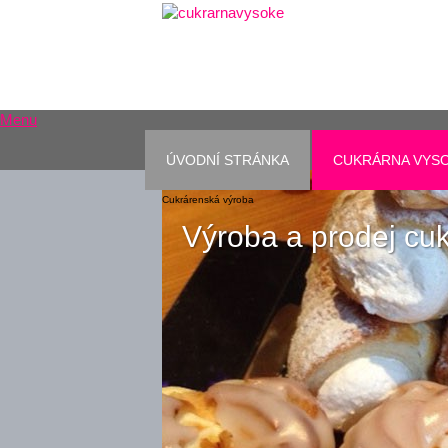
Menu
ÚVODNÍ STRÁNKA
CUKRÁRNA VYS
Cukrárna Vysoké nad Jizerou
Cukrárenská výroba
Výroba a prodej cu