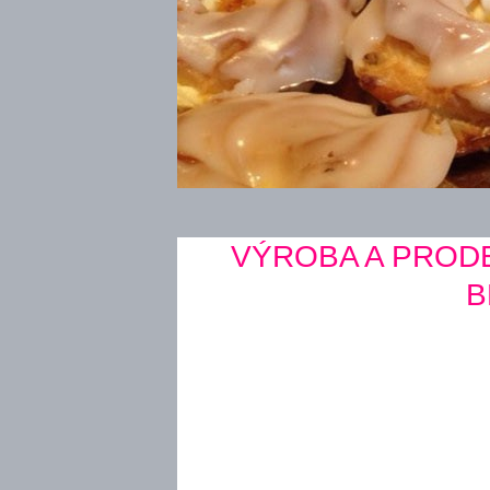
1
2
3
4
5
6
7
8
9
10
11
12
13
VÝROBA A PROD
B