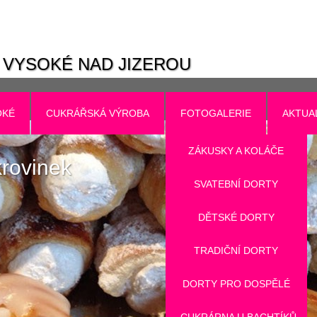
VYSOKÉ NAD JIZEROU
OKÉ
CUKRÁŘSKÁ VÝROBA
FOTOGALERIE
AKTUA
ZÁKUSKY A KOLÁČE
krovinek
SVATEBNÍ DORTY
DĚTSKÉ DORTY
TRADIČNÍ DORTY
DORTY PRO DOSPĚLÉ