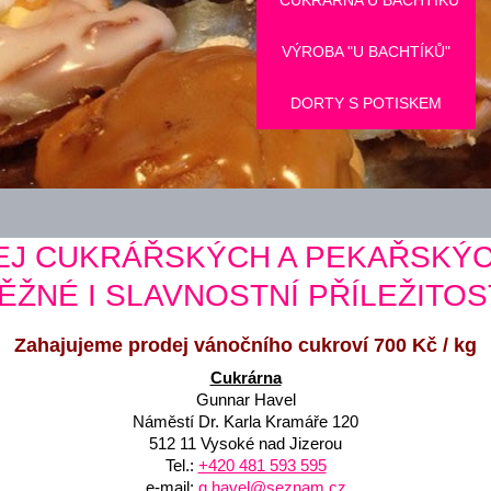
CUKRÁRNA U BACHTÍKŮ
VÝROBA "U BACHTÍKŮ"
DORTY S POTISKEM
EJ CUKRÁŘSKÝCH A PEKAŘSKÝ
ĚŽNÉ I SLAVNOSTNÍ PŘÍLEŽITOS
Zahajujeme prodej vánočního cukroví 700 Kč / kg
Cukrárna
Gunnar Havel
Náměstí Dr. Karla Kramáře 120
512 11 Vysoké nad Jizerou
Tel.:
+420 481 593 595
e-mail:
g.havel@seznam.cz