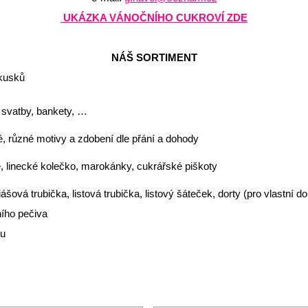
UKÁZKA VÁNOČNÍHO CUKROVÍ ZDE
NÁŠ SORTIMENT
ákusků
i, svatby, bankety, …
é, různé motivy a zdobení dle přání a dohody
é, linecké kolečko, marokánky, cukrářské piškoty
iášová trubička, listová trubička, listový šáteček, dorty (pro vlastní d
ího pečiva
ku