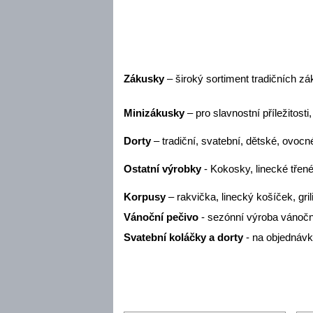
Zákusky
– široký sortiment tradičních z
Minizákusky
– pro slavnostní příležitost
Dorty
– tradiční, svatební, dětské, ovocn
Ostatní výrobky
- Kokosky, linecké třen
Korpusy
– rakvička, linecký košíček, gril
Vánoční pečivo
- sezónní výroba vánočn
Svatební koláčky a dorty
- na objednáv