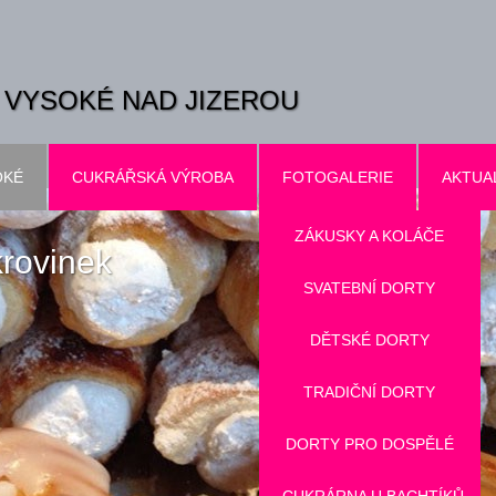
VYSOKÉ NAD JIZEROU
OKÉ
CUKRÁŘSKÁ VÝROBA
FOTOGALERIE
AKTUA
ZÁKUSKY A KOLÁČE
krovinek
SVATEBNÍ DORTY
DĚTSKÉ DORTY
TRADIČNÍ DORTY
DORTY PRO DOSPĚLÉ