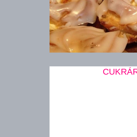
1
2
3
4
5
6
7
8
9
10
11
12
13
CUKRÁR