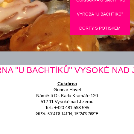
CUKRÁRNA U BACHTÍKŮ
VÝROBA "U BACHTÍKŮ"
DORTY S POTISKEM
NA "U BACHTÍKŮ" VYSOKÉ NAD 
Cukrárna
Gunnar Havel
Náměstí Dr. Karla Kramáře 120
512 11 Vysoké nad Jizerou
Tel.: +420 481 593 595
GPS:
50°41'8.141"N, 15°24'3.768"E