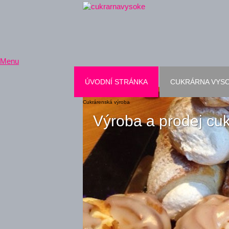
Menu
ÚVODNÍ STRÁNKA
CUKRÁRNA VYS
Cukrárna Vysoké nad Jizerou
Cukrárenská výroba
Výroba a prodej cu