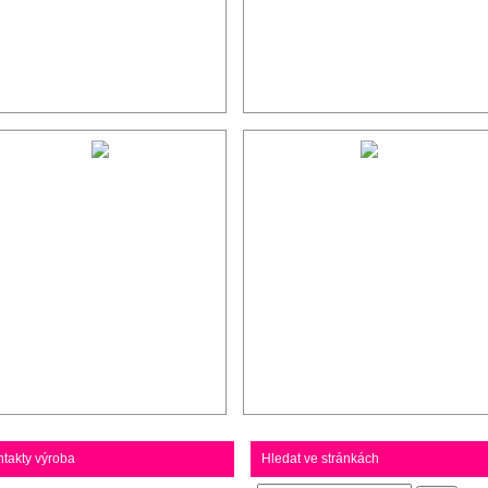
takty výroba
Hledat ve stránkách