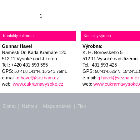
1
Kontakty cukrárna
Kontakty výroba
Gunnar Havel
Výrobna:
Náměstí Dr. Karla Kramáře 120
K. H. Borovského 5
512 11 Vysoké nad Jizerou
512 11 Vysoké nad Jizerou
Tel.: +420 481 593 595
Tel.: 481 593 425
GPS:
GPS:
50°41'8.141"N, 15°24'3.768"E
50°41'4.626"N, 15°24'11
e-mail:
g.havel@seznam.cz
e-mail:
g.havel@seznam.cz
web:
www.cukrarnavysoke.cz
web:
www.cukrarnavysoke.
Domů
|
Nahoru
|
Mapa stránek
|
Tisk