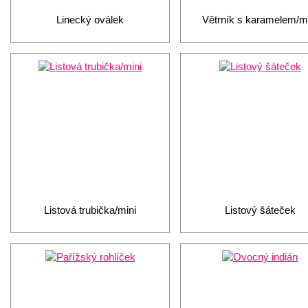
Linecký oválek
Větrník s karamelem/mi
Listová trubička/mini
Listový šáteček