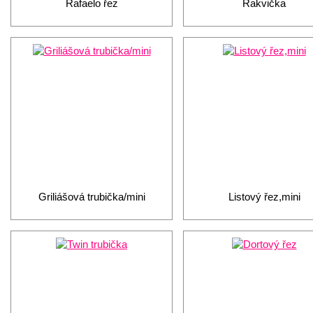
Rafaelo řez
Rakvička
Griliášová trubička/mini
Listový řez,mini