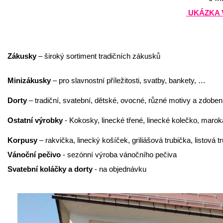
UKÁZKA 
Zákusky
– široký sortiment tradičních zákusků
Minizákusky
– pro slavnostní příležitosti, svatby, bankety, …
Dorty
– tradiční, svatební, dětské, ovocné, různé motivy a zdoben
Ostatní výrobky
- Kokosky, linecké třené, linecké kolečko, marok
Korpusy
– rakvička, linecký košíček, griliášová trubička, listová t
Vánoční pečivo
- sezónní výroba vánočního pečiva
Svatební koláčky a dorty
- na objednávku