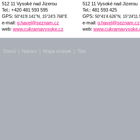
512 11 Vysoké nad Jizerou
512 11 Vysoké nad Jizerou
Tel.: +420 481 593 595
Tel.: 481 593 425
GPS:
GPS:
50°41'8.141"N, 15°24'3.768"E
50°41'4.626"N, 15°24'11
e-mail:
g.havel@seznam.cz
e-mail:
g.havel@seznam.cz
web:
www.cukrarnavysoke.cz
web:
www.cukrarnavysoke.
Domů
|
Nahoru
|
Mapa stránek
|
Tisk